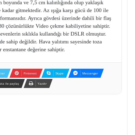
cm boyunda ve 7,5 cm kalınlığında olup yaklaşık
e kadar gitmektedir. Az ışığa karşı gücü de 100 ile
formansıdır. Ayrıca gövdesi üzerinde dahili bir flaş
 çözünürlükte Video çekme kabiliyetine sahiptir.
sevenlerin sıklıkla kullandığı bir DSLR olmuştur.
 de sahip değildir. Hava yalıtımı sayesinde toza
r enstantane değerine sahiptir.
tter
Pinterest
Skype
Messenger
sta ile paylaş
Yazdır