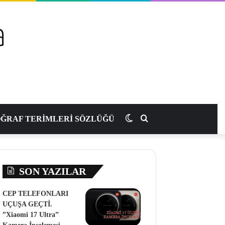
Dış
Arama
ĞRAF TERİMLERİ SÖZLÜĞÜ
görünümü
yap
SON YAZILAR
değiştir
...
CEP TELEFONLARI
UÇUŞA GEÇTİ.
”Xiaomi 17 Ultra”