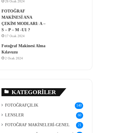
26 Ocak 2024
FOTOĞRAF
MAKİNESİ ANA
ÇEKİM MODLARI: A –
S – P – M -U1 ?
17 Ocak 2024
Fotoğraf Makinesi Alma
Kılavuzu
2 Ocak 2024
KATEGORILER
FOTOĞRAFÇILIK
140
LENSLER
60
FOTOĞRAF MAKİNELERİ-GENEL
21