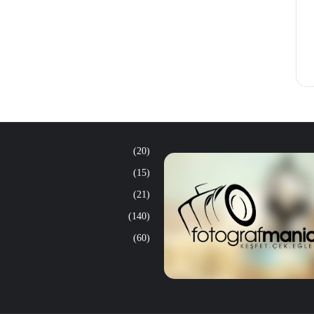
(20)
(15)
(21)
(140)
(60)