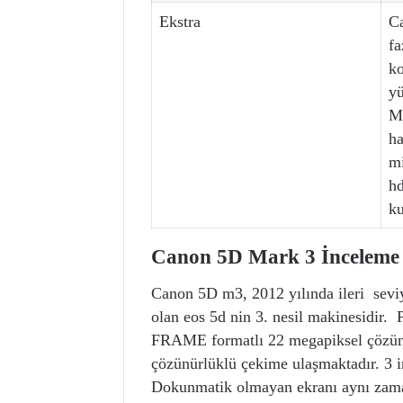
Ekstra
C
fa
ko
yü
M
ha
m
h
ku
Canon 5D Mark 3 İnceleme
Canon 5D m3, 2012 yılında ileri seviy
olan eos 5d nin 3. nesil makinesidir. 
FRAME formatlı 22 megapiksel çözünür
çözünürlüklü çekime ulaşmaktadır. 3 i
Dokunmatik olmayan ekranı aynı zama