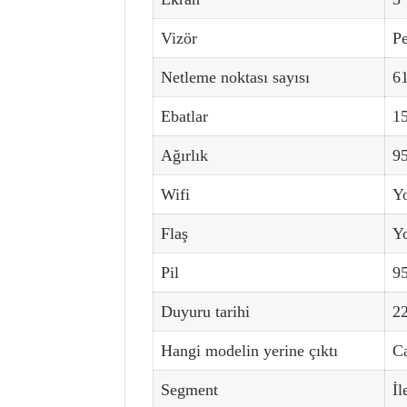
Vizör
Pe
Netleme noktası sayısı
61
Ebatlar
1
Ağırlık
95
Wifi
Y
Flaş
Y
Pil
9
Duyuru tarihi
22
Hangi modelin yerine çıktı
C
Segment
İl