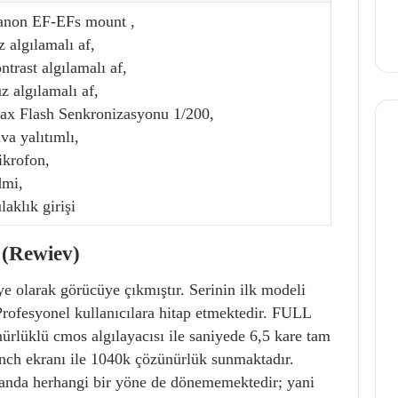
anon EF-EFs mount ,
z algılamalı af,
ntrast algılamalı af,
z algılamalı af,
ax Flash Senkronizasyonu 1/200,
va yalıtımlı,
ikrofon,
dmi,
laklık girişi
 (Rewiev)
e olarak görücüye çıkmıştır. Serinin ilk modeli
Profesyonel kullanıcılara hitap etmektedir. FULL
lüklü cmos algılayacısı ile saniyede 6,5 kare tam
nch ekranı ile 1040k çözünürlük sunmaktadır.
nda herhangi bir yöne de dönememektedir; yani