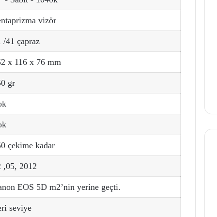
ntaprizma vizör
 /41 çapraz
52 x 116 x 76 mm
0 gr
ok
ok
50 çekime kadar
 ,05, 2012
anon EOS 5D m2’nin yerine geçti.
eri seviye