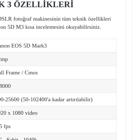
K 3 ÖZELLİKLERİ
LR fotoğraf makinesinin tüm teknik özellikleri
anon 5D M3 kısa incelemesini okuyabilirsiniz.
anon EOS 5D Mark3
2mp
ull Frame / Cmos
/8000
0-25600 (50-102400'a kadar artırılabilir)
920 x 1080 video
5 fps
" - Sabit - 1040k