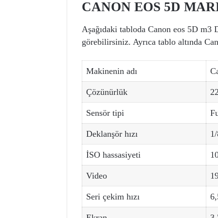
CANON EOS 5D MAR
Aşağıdaki tabloda Canon eos 5D m3 DS
görebilirsiniz. Ayrıca tablo altında C
Makinenin adı
C
Çözünürlük
2
Sensör tipi
F
Deklanşör hızı
1
İSO hassasiyeti
10
Video
1
Seri çekim hızı
6,
Ekran
3 