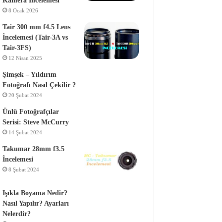
Kamera İncelemesi
8 Ocak 2026
Tair 300 mm f4.5 Lens
İncelemesi (Tair-3A vs
Tair-3FS)
12 Nisan 2025
Şimşek – Yıldırım
Fotoğrafı Nasıl Çekilir ?
20 Şubat 2024
Ünlü Fotoğrafçılar
Serisi: Steve McCurry
14 Şubat 2024
Takumar 28mm f3.5
İncelemesi
8 Şubat 2024
Işıkla Boyama Nedir?
Nasıl Yapılır? Ayarları
Nelerdir?