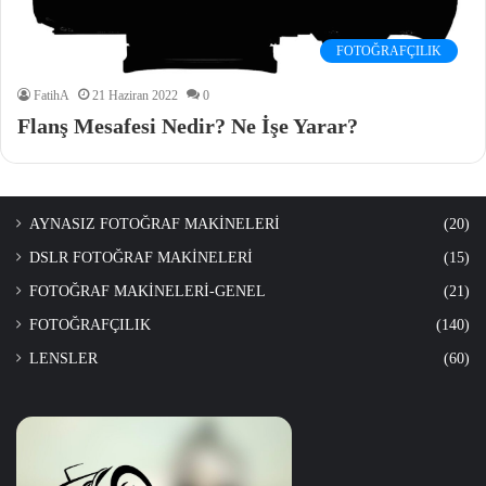
FOTOĞRAFÇILIK
FatihA
21 Haziran 2022
0
Flanş Mesafesi Nedir? Ne İşe Yarar?
AYNASIZ FOTOĞRAF MAKİNELERİ
(20)
DSLR FOTOĞRAF MAKİNELERİ
(15)
FOTOĞRAF MAKİNELERİ-GENEL
(21)
FOTOĞRAFÇILIK
(140)
LENSLER
(60)