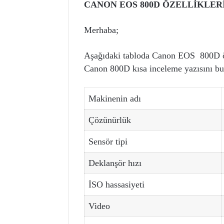
CANON EOS 80
0D ÖZELLİKLER
Merhaba;
Aşağıdaki tabloda Canon EOS 800D öze
Canon 800D kısa inceleme yazısını bul
Makinenin adı
Çözünürlük
Sensör tipi
Deklanşör hızı
İSO hassasiyeti
Video