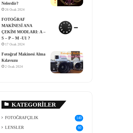
Nelerdir?
26 Ocak 2024
FOTOĞRAF
MAKİNESİ ANA
ÇEKİM MODLARI: A –
S – P – M -U1 ?
17 Ocak 2024
Fotoğraf Makinesi Alma
Kılavuzu
2 Ocak 2024
KATEGORILER
FOTOĞRAFÇILIK
140
LENSLER
60