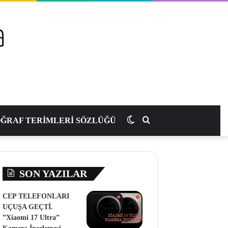
Dış
Arama
ĞRAF TERİMLERİ SÖZLÜĞÜ
görünümü
yap
SON YAZILAR
değiştir
...
CEP TELEFONLARI
UÇUŞA GEÇTİ.
”Xiaomi 17 Ultra”