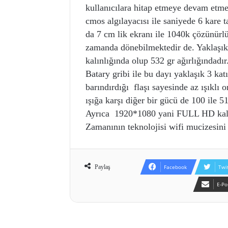
kullanıcılara hitap etmeye devam etm
cmos algılayacısı ile saniyede 6 kare
da 7 cm lik ekranı ile 1040k çözünür
zamanda dönebilmektedir de. Yaklaşı
kalınlığında olup 532 gr ağırlığındadı
Batary gribi ile bu dayı yaklaşık 3 ka
barındırdığı flaşı sayesinde az ışıklı 
ışığa karşı diğer bir gücü de 100 ile 5
Ayrıca 1920*1080 yani FULL HD kalit
Zamanının teknolojisi wifi mucizesini
Paylaş
Facebook
Twi
E-Po