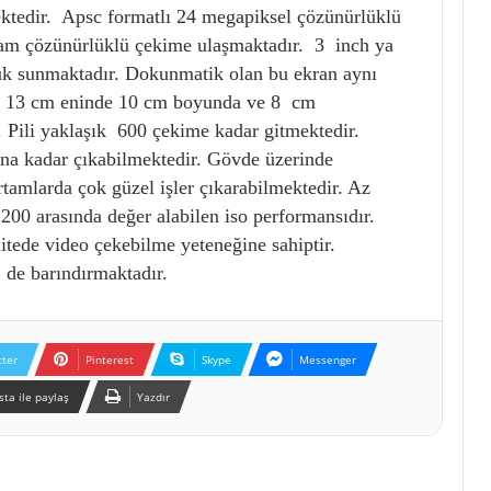
ektedir. Apsc formatlı 24 megapiksel çözünürlüklü
 tam çözünürlüklü çekime ulaşmaktadır. 3 inch ya
lük sunmaktadır. Dokunmatik olan bu ekran aynı
k 13 cm eninde 10 cm boyunda ve 8 cm
r. Pili yaklaşık 600 çekime kadar gitmektedir.
tına kadar çıkabilmektedir. Gövde üzerinde
ortamlarda çok güzel işler çıkarabilmektedir. Az
1200 arasında değer alabilen iso performansıdır.
ede video çekebilme yeteneğine sahiptir.
 de barındırmaktadır.
tter
Pinterest
Skype
Messenger
sta ile paylaş
Yazdır