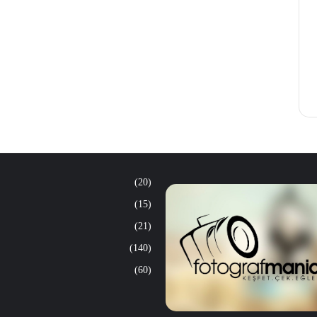
(20)
(15)
(21)
(140)
(60)