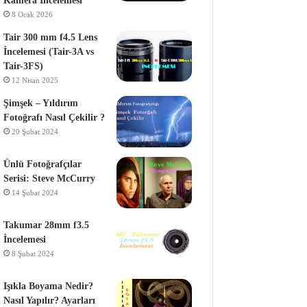
Kamera İncelemesi
8 Ocak 2026
Tair 300 mm f4.5 Lens
İncelemesi (Tair-3A vs
Tair-3FS)
12 Nisan 2025
Şimşek – Yıldırım
Fotoğrafı Nasıl Çekilir ?
20 Şubat 2024
Ünlü Fotoğrafçılar
Serisi: Steve McCurry
14 Şubat 2024
Takumar 28mm f3.5
İncelemesi
8 Şubat 2024
Işıkla Boyama Nedir?
Nasıl Yapılır? Ayarları