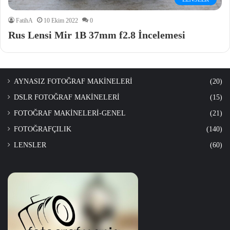
FatihA
10 Ekim 2022
0
Rus Lensi Mir 1B 37mm f2.8 İncelemesi
AYNASIZ FOTOĞRAF MAKİNELERİ
(20)
DSLR FOTOĞRAF MAKİNELERİ
(15)
FOTOĞRAF MAKİNELERİ-GENEL
(21)
FOTOĞRAFÇILIK
(140)
LENSLER
(60)