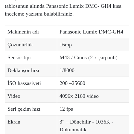
tablosunun altında Panasonic Lumix DMC- GH4 kısa
inceleme yazısını bulabilirsiniz.
Makinenin adı
Panasonic Lumix DMC-GH4
Çözünürlük
16mp
Sensör tipi
M43 / Cmos (2 x çarpanlı)
Deklanşör hızı
1/8000
İSO hassasiyeti
200 –25600
Video
4096x 2160 video
Seri çekim hızı
12 fps
Ekran
3" – Dönebilir - 1036K -
Dokunmatik