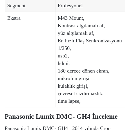
Segment
Profesyonel
Ekstra
M43 Mount,
Kontrast algılamalı af,
yüz algılamalı af,
En hızlı Flaş Senkronizasyonu
1/250,
usb2,
hdmi,
180 derece dönen ekran,
mikrofon girişi,
kulaklık girişi,
çevresel sızdırmazlık,
time lapse,
Panasonic Lumix DMC- GH4 İnceleme
Panasonic Lumix DMC- GH4 , 2014 yılında Crop