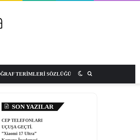
Dış
Arama
ĞRAF TERİMLERİ SÖZLÜĞÜ
görünümü
yap
SON YAZILAR
değiştir
...
CEP TELEFONLARI
UÇUŞA GEÇTİ.
”Xiaomi 17 Ultra”