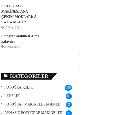
FOTOĞRAF
MAKİNESİ ANA
ÇEKİM MODLARI: A –
S – P – M -U1 ?
17 Ocak 2024
Fotoğraf Makinesi Alma
Kılavuzu
2 Ocak 2024
KATEGORILER
FOTOĞRAFÇILIK
140
LENSLER
60
FOTOĞRAF MAKİNELERİ-GENEL
21
AYNASIZ FOTOĞRAF MAKİNELERİ
30