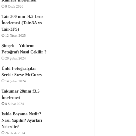
Kamera İncelemesi
8 Ocak 2026
Tair 300 mm f4.5 Lens
İncelemesi (Tair-3A vs
Tair-3FS)
12 Nisan 2025
Şimşek – Yıldırım
Fotoğrafı Nasıl Çekilir ?
20 Şubat 2024
Ünlü Fotoğrafçılar
Serisi: Steve McCurry
14 Şubat 2024
Takumar 28mm f3.5
İncelemesi
8 Şubat 2024
Işıkla Boyama Nedir?
Nasıl Yapılır? Ayarları
Nelerdir?
26 Ocak 2024