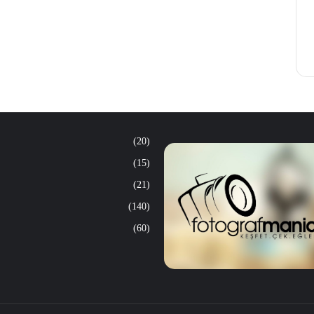
(20)
(15)
(21)
(140)
(60)