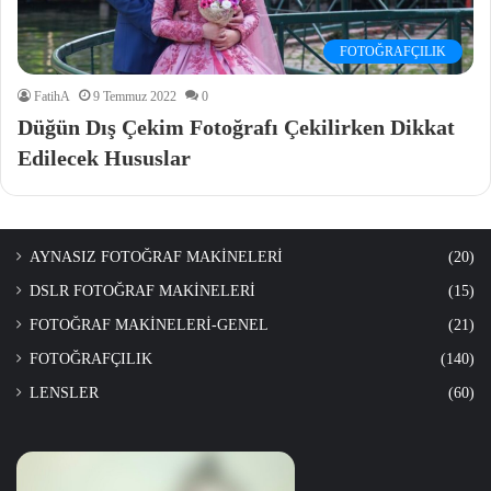
FOTOĞRAFÇILIK
FatihA
9 Temmuz 2022
0
Düğün Dış Çekim Fotoğrafı Çekilirken Dikkat
Edilecek Hususlar
AYNASIZ FOTOĞRAF MAKİNELERİ
(20)
DSLR FOTOĞRAF MAKİNELERİ
(15)
FOTOĞRAF MAKİNELERİ-GENEL
(21)
FOTOĞRAFÇILIK
(140)
LENSLER
(60)