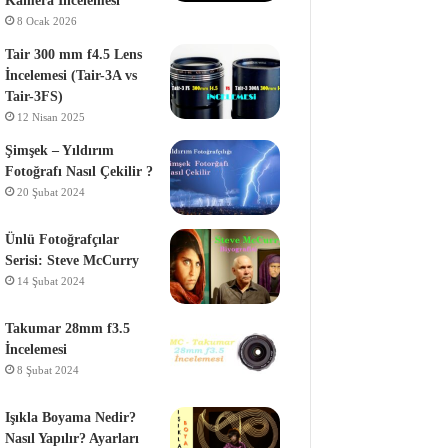
Kamera İncelemesi
8 Ocak 2026
Tair 300 mm f4.5 Lens
İncelemesi (Tair-3A vs
Tair-3FS)
12 Nisan 2025
Şimşek – Yıldırım
Fotoğrafı Nasıl Çekilir ?
20 Şubat 2024
Ünlü Fotoğrafçılar
Serisi: Steve McCurry
14 Şubat 2024
Takumar 28mm f3.5
İncelemesi
8 Şubat 2024
Işıkla Boyama Nedir?
Nasıl Yapılır? Ayarları