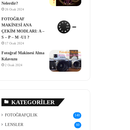
Nelerdir?
26 Ocak 2024
FOTOĞRAF
MAKİNESİ ANA
ÇEKİM MODLARI: A –
S – P – M -U1 ?
17 Ocak 2024
Fotoğraf Makinesi Alma
Kılavuzu
2 Ocak 2024
KATEGORILER
FOTOĞRAFÇILIK
140
LENSLER
60