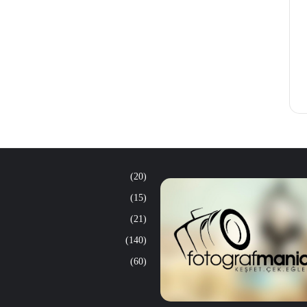
(20)
(15)
(21)
(140)
(60)