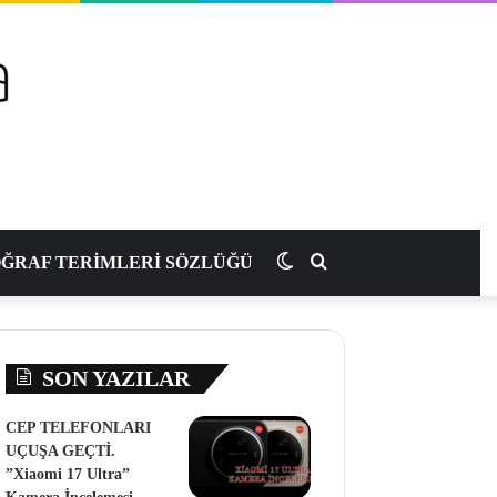
Dış
Arama
ĞRAF TERİMLERİ SÖZLÜĞÜ
görünümü
yap
SON YAZILAR
değiştir
...
CEP TELEFONLARI
UÇUŞA GEÇTİ.
”Xiaomi 17 Ultra”