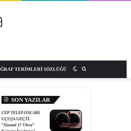
Dış
Arama
ĞRAF TERİMLERİ SÖZLÜĞÜ
görünümü
yap
SON YAZILAR
değiştir
...
CEP TELEFONLARI
UÇUŞA GEÇTİ.
”Xiaomi 17 Ultra”