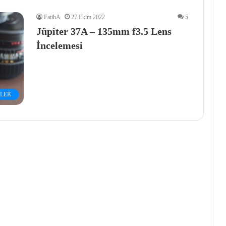
FatihA
27 Ekim 2022
5
Jüpiter 37A – 135mm f3.5 Lens
İncelemesi
LER