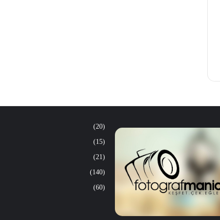
(20)
(15)
(21)
(140)
(60)