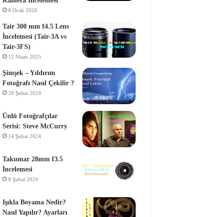
Kamera İncelemesi
8 Ocak 2026
Tair 300 mm f4.5 Lens
İncelemesi (Tair-3A vs
Tair-3FS)
12 Nisan 2025
Şimşek – Yıldırım
Fotoğrafı Nasıl Çekilir ?
20 Şubat 2024
Ünlü Fotoğrafçılar
Serisi: Steve McCurry
14 Şubat 2024
Takumar 28mm f3.5
İncelemesi
8 Şubat 2024
Işıkla Boyama Nedir?
Nasıl Yapılır? Ayarları