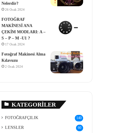
Nelerdir?
26 Ocak 2024
FOTOĞRAF
MAKİNESİ ANA
ÇEKİM MODLARI: A –
S – P – M -U1 ?
17 Ocak 2024
Fotoğraf Makinesi Alma
Kılavuzu
2 Ocak 2024
KATEGORILER
FOTOĞRAFÇILIK
140
LENSLER
60