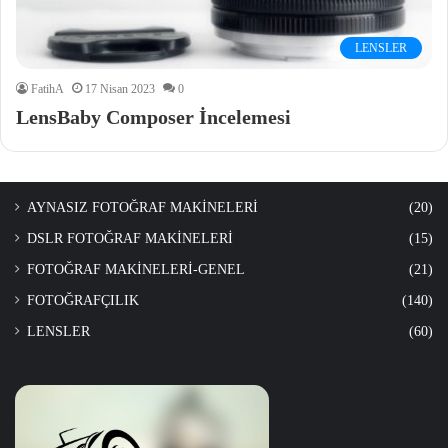
LENSLER
FatihA
17 Nisan 2023
0
LensBaby Composer İncelemesi
AYNASIZ FOTOĞRAF MAKİNELERİ
(20)
DSLR FOTOĞRAF MAKİNELERİ
(15)
FOTOĞRAF MAKİNELERİ-GENEL
(21)
FOTOĞRAFÇILIK
(140)
LENSLER
(60)