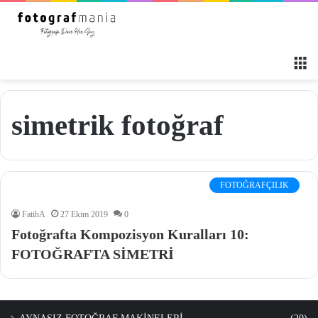
M
simetrik fotoğraf
FOTOĞRAFÇILIK
FatihA
27 Ekim 2019
0
Fotoğrafta Kompozisyon Kuralları 10:
FOTOĞRAFTA SİMETRİ