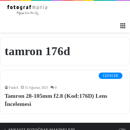
M
tamron 176d
LENSLER
FatihA
31 Ağustos 2023
0
Tamron 28-105mm f2.8 (Kod:176D) Lens
İncelemesi