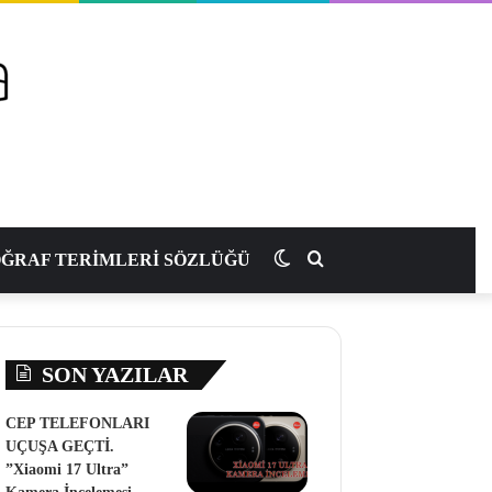
Dış
Arama
ĞRAF TERİMLERİ SÖZLÜĞÜ
görünümü
yap
SON YAZILAR
değiştir
...
CEP TELEFONLARI
UÇUŞA GEÇTİ.
”Xiaomi 17 Ultra”