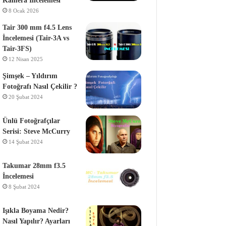
Kamera İncelemesi
8 Ocak 2026
Tair 300 mm f4.5 Lens
İncelemesi (Tair-3A vs
Tair-3FS)
12 Nisan 2025
Şimşek – Yıldırım
Fotoğrafı Nasıl Çekilir ?
20 Şubat 2024
Ünlü Fotoğrafçılar
Serisi: Steve McCurry
14 Şubat 2024
Takumar 28mm f3.5
İncelemesi
8 Şubat 2024
Işıkla Boyama Nedir?
Nasıl Yapılır? Ayarları