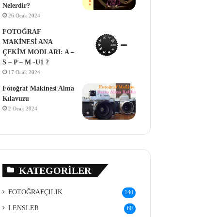
Nelerdir?
26 Ocak 2024
FOTOĞRAF
MAKİNESİ ANA
ÇEKİM MODLARI: A –
S – P – M -U1 ?
17 Ocak 2024
Fotoğraf Makinesi Alma
Kılavuzu
2 Ocak 2024
KATEGORILER
FOTOĞRAFÇILIK
140
LENSLER
60