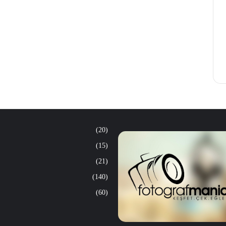
(20)
(15)
(21)
(140)
(60)