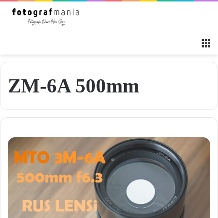
M
ZM-6A 500mm