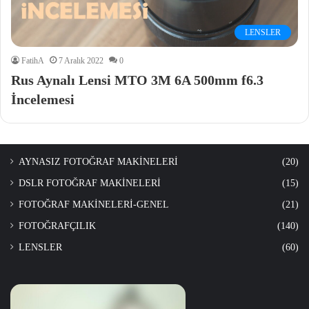
LENSLER
FatihA
7 Aralık 2022
0
Rus Aynalı Lensi MTO 3M 6A 500mm f6.3
İncelemesi
AYNASIZ FOTOĞRAF MAKİNELERİ
(20)
DSLR FOTOĞRAF MAKİNELERİ
(15)
FOTOĞRAF MAKİNELERİ-GENEL
(21)
FOTOĞRAFÇILIK
(140)
LENSLER
(60)