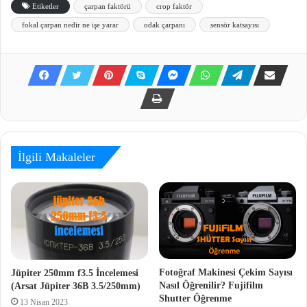
Etiketler
çarpan faktörü
crop faktör
fokal çarpan nedir ne işe yarar
odak çarpanı
sensör katsayısı
İlgili Makaleler
Fotoğraf Makinesi Çekim Sayısı
Jüpiter 250mm f3.5 İncelemesi
Nasıl Öğrenilir? Fujifilm
(Arsat Jüpiter 36B 3.5/250mm)
Shutter Öğrenme
13 Nisan 2023