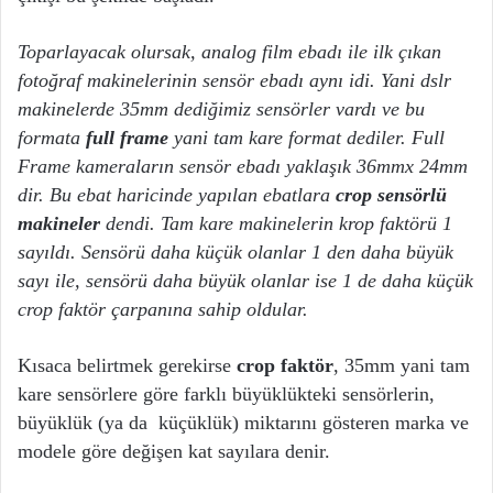
Toparlayacak olursak, analog film ebadı ile ilk çıkan
fotoğraf makinelerinin sensör ebadı aynı idi. Yani dslr
makinelerde 35mm dediğimiz sensörler vardı ve bu
formata
full frame
yani tam kare format dediler. Full
Frame kameraların sensör ebadı yaklaşık 36mmx 24mm
dir. Bu ebat haricinde yapılan ebatlara
crop sensörlü
makineler
dendi. Tam kare makinelerin krop faktörü 1
sayıldı. Sensörü daha küçük olanlar 1 den daha büyük
sayı ile, sensörü daha büyük olanlar ise 1 de daha küçük
crop faktör çarpanına sahip oldular.
Kısaca belirtmek gerekirse
crop faktör
, 35mm yani tam
kare sensörlere göre farklı büyüklükteki sensörlerin,
büyüklük (ya da küçüklük) miktarını gösteren marka ve
modele göre değişen kat sayılara denir.