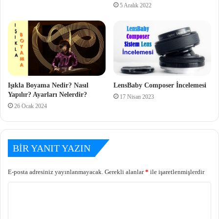
5 Aralık 2022
Işıkla Boyama Nedir? Nasıl
LensBaby Composer İncelemesi
Yapılır? Ayarları Nelerdir?
17 Nisan 2023
26 Ocak 2024
BIR YANIT YAZIN
E-posta adresiniz yayınlanmayacak.
Gerekli alanlar
*
ile işaretlenmişlerdir
Y
o
r