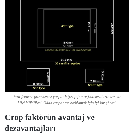
Full frame e göre kesme çarpanlı (crop factör) kameraların sensör
büyüklüklüleri. Odak çarpanını açıklamak için iyi bir görsel.
Crop faktörün avantaj ve
dezavantajları