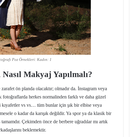
oğrafı Poz Örnekleri: Kadın: 1
, Nasıl Makyaj Yapılmalı?
 zarafet ön planda olacaktır
; olmadır da. İnstagram veya
k fotoğraflarda herkes normalinden farklı ve daha güzel
i kıyafetler vs vs… tüm bunlar için şık bir elbise veya
sele o kadar da karışık değildir. Ya spor ya da klasik bir
ş tamamdır. Çekimden önce de berbere uğradılar mı artık
rkadaşlarını beklemektir.