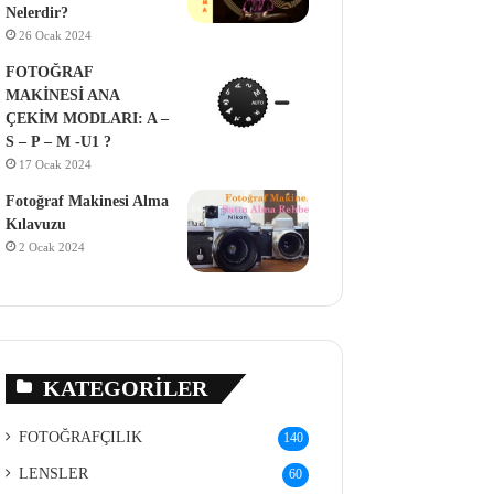
Nelerdir?
26 Ocak 2024
FOTOĞRAF
MAKİNESİ ANA
ÇEKİM MODLARI: A –
S – P – M -U1 ?
17 Ocak 2024
Fotoğraf Makinesi Alma
Kılavuzu
2 Ocak 2024
KATEGORILER
FOTOĞRAFÇILIK
140
LENSLER
60