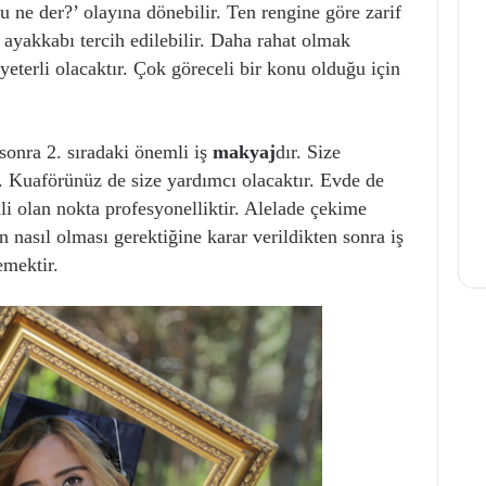
u ne der?’ olayına dönebilir. Ten rengine göre zarif
k ayakkabı tercih edilebilir. Daha rahat olmak
eterli olacaktır. Çok göreceli bir konu olduğu için
sonra 2. sıradaki önemli iş
makyaj
dır. Size
r. Kuaförünüz de size yardımcı olacaktır. Evde de
i olan nokta profesyonelliktir. Alelade çekime
 nasıl olması gerektiğine karar verildikten sonra iş
emektir.