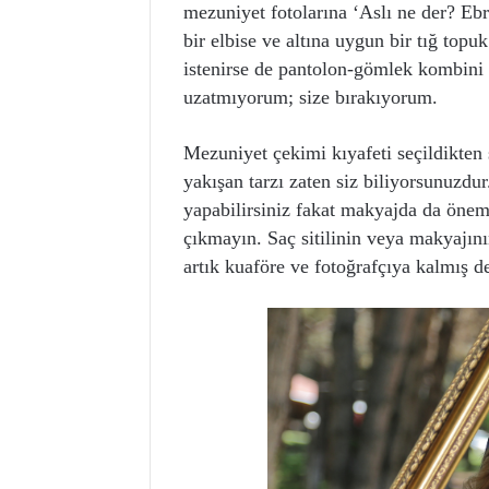
mezuniyet fotolarına ‘Aslı ne der? Ebr
bir elbise ve altına uygun bir tığ topu
istenirse de pantolon-gömlek kombini y
uzatmıyorum; size bırakıyorum.
Mezuniyet çekimi kıyafeti seçildikten 
yakışan tarzı zaten siz biliyorsunuzdu
yapabilirsiniz fakat makyajda da öneml
çıkmayın. Saç sitilinin veya makyajının
artık kuaföre ve fotoğrafçıya kalmış d