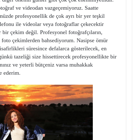
otoğraf ve videodan vazgeçemiyoruz. Saatte
müzde profesyonellik de çok ayrı bir yer teşkil
efonu ile videolar veya fotoğraflar çekecektir
 bir çekim değil. Profesyonel fotoğrafçıların,
li foto çekimlerden bahsediyorum. Nasipse ömür
safirlikleri süresince defalarca gösterilecek, en
 günkü tazeliği size hissettirecek profesyonellikte bir
ınız ve yeterli bütçeniz varsa muhakkak
e ederim.