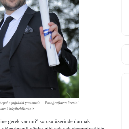
 hepsi aşağıdaki yazımızda… Fotoğrafların üzerini
yarak büyütebilirsiniz.
mine gerek var mı?’ sorusu üzerinde durmak
 diğer önemli günler gibi çok çok ehemmiyetlidir.