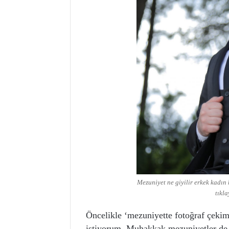
Mezuniyet ne giyilir erkek kadın
tıkla
Öncelikle ‘mezuniyette fotoğraf çeki
istiyorum. Muhakkak mezuniyetler de,