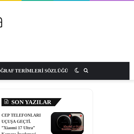
Dış
Arama
ĞRAF TERİMLERİ SÖZLÜĞÜ
görünümü
yap
SON YAZILAR
değiştir
...
CEP TELEFONLARI
UÇUŞA GEÇTİ.
”Xiaomi 17 Ultra”