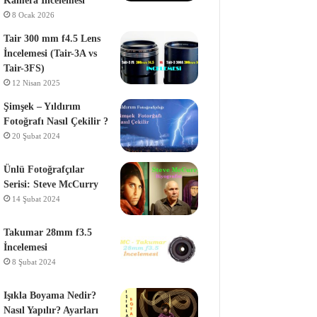
Kamera İncelemesi
8 Ocak 2026
Tair 300 mm f4.5 Lens
İncelemesi (Tair-3A vs
Tair-3FS)
12 Nisan 2025
Şimşek – Yıldırım
Fotoğrafı Nasıl Çekilir ?
20 Şubat 2024
Ünlü Fotoğrafçılar
Serisi: Steve McCurry
14 Şubat 2024
Takumar 28mm f3.5
İncelemesi
8 Şubat 2024
Işıkla Boyama Nedir?
Nasıl Yapılır? Ayarları