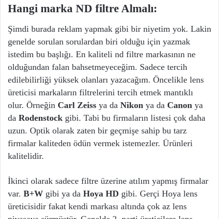
Hangi marka ND filtre Almalı:
Şimdi burada reklam yapmak gibi bir niyetim yok. Lakin
genelde sorulan sorulardan biri olduğu için yazmak
istedim bu başlığı. En kaliteli nd filtre markasının ne
olduğundan falan bahsetmeyeceğim. Sadece tercih
edilebilirliği yüksek olanları yazacağım. Öncelikle lens
üreticisi markaların filtrelerini tercih etmek mantıklı
olur. Örneğin
Carl Zeiss
ya da
Nikon
ya da
Canon
ya
da
Rodenstock
gibi. Tabi bu firmaların listesi çok daha
uzun. Optik olarak zaten bir geçmişe sahip bu tarz
firmalar kaliteden ödün vermek istemezler. Ürünleri
kalitelidir.
İkinci olarak sadece filtre üzerine atılım yapmış firmalar
var.
B+W
gibi ya da
Hoya HD
gibi. Gerçi Hoya lens
üreticisidir fakat kendi markası altında çok az lens
piyasaya sürmüştür. Genelde 2. parti üreticilere lens