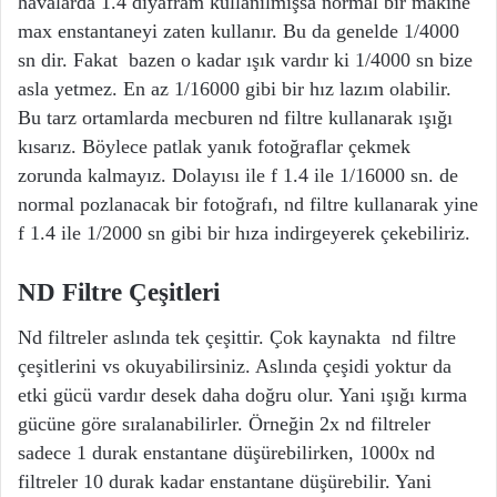
havalarda 1.4 diyafram kullanılmışsa normal bir makine
max enstantaneyi zaten kullanır. Bu da genelde 1/4000
sn dir. Fakat bazen o kadar ışık vardır ki 1/4000 sn bize
asla yetmez. En az 1/16000 gibi bir hız lazım olabilir.
Bu tarz ortamlarda mecburen nd filtre kullanarak ışığı
kısarız. Böylece patlak yanık fotoğraflar çekmek
zorunda kalmayız. Dolayısı ile f 1.4 ile 1/16000 sn. de
normal pozlanacak bir fotoğrafı, nd filtre kullanarak yine
f 1.4 ile 1/2000 sn gibi bir hıza indirgeyerek çekebiliriz.
ND Filtre Çeşitleri
Nd filtreler aslında tek çeşittir. Çok kaynakta nd filtre
çeşitlerini vs okuyabilirsiniz. Aslında çeşidi yoktur da
etki gücü vardır desek daha doğru olur. Yani ışığı kırma
gücüne göre sıralanabilirler. Örneğin 2x nd filtreler
sadece 1 durak enstantane düşürebilirken, 1000x nd
filtreler 10 durak kadar enstantane düşürebilir. Yani