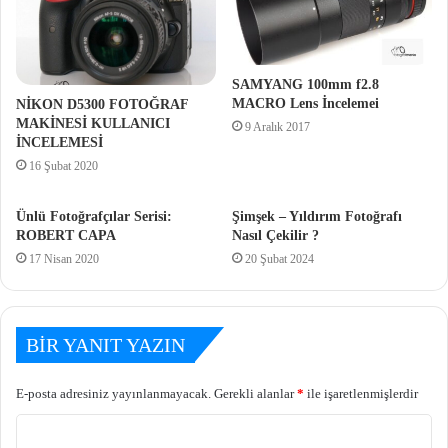
SAMYANG 100mm f2.8
MACRO Lens İncelemei
NİKON D5300 FOTOĞRAF
MAKİNESİ KULLANICI
9 Aralık 2017
İNCELEMESİ
16 Şubat 2020
Ünlü Fotoğrafçılar Serisi:
Şimşek – Yıldırım Fotoğrafı
ROBERT CAPA
Nasıl Çekilir ?
17 Nisan 2020
20 Şubat 2024
BIR YANIT YAZIN
E-posta adresiniz yayınlanmayacak.
Gerekli alanlar
*
ile işaretlenmişlerdir
Y