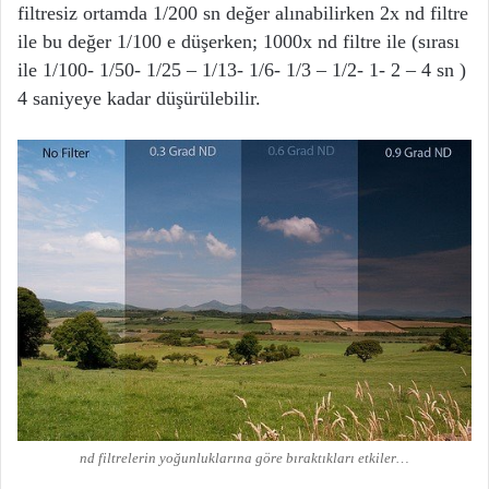
filtresiz ortamda 1/200 sn değer alınabilirken 2x nd filtre
ile bu değer 1/100 e düşerken; 1000x nd filtre ile (sırası
ile 1/100- 1/50- 1/25 – 1/13- 1/6- 1/3 – 1/2- 1- 2 – 4 sn )
4 saniyeye kadar düşürülebilir.
nd filtrelerin yoğunluklarına göre bıraktıkları etkiler…